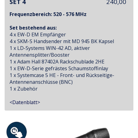
SET 4
240,00
Frequenzbereich: 520 - 576 MHz
Set bestehend aus:
4 x EW-D EM Empfänger
4 x SKM-S Handsender mit MD 945 BK Kapsel
1 x LD-Systems WIN-42 AD, aktiver
Antennensplitter/Booster
1 x Adam Hall 87402A Rackschublade 2HE
1 x EW-D-Serie gefrästes Schaumstoffinlay
1 x Systemcase 5 HE - Front- und Rückseitige-
Antennenanschlüsse (BNC)
1 x Zubehör
<Datenblatt>