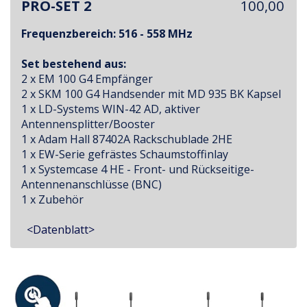
PRO-SET 2
100,00
Frequenzbereich: 516 - 558 MHz
Set bestehend aus:
2 x EM 100 G4 Empfänger
2 x SKM 100 G4 Handsender mit MD 935 BK Kapsel
1 x LD-Systems WIN-42 AD, aktiver
Antennensplitter/Booster
1 x Adam Hall 87402A Rackschublade 2HE
1 x EW-Serie gefrästes Schaumstoffinlay
1 x Systemcase 4 HE - Front- und Rückseitige-
Antennenanschlüsse (BNC)
1 x Zubehör
<Datenblatt>