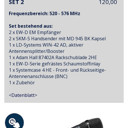
SET 2
120,00
Frequenzbereich: 520 - 576 MHz
Set bestehend aus:
2 x EW-D EM Empfänger
2 x SKM-S Handsender mit MD 945 BK Kapsel
1 x LD-Systems WIN-42 AD, aktiver
Antennensplitter/Booster
1 x Adam Hall 87402A Rackschublade 2HE
1 x EW-D-Serie gefrästes Schaumstoffinlay
1 x Systemcase 4 HE - Front- und Rückseitige-
Antennenanschlüsse (BNC)
1 x Zubehör
<
Datenblatt
>