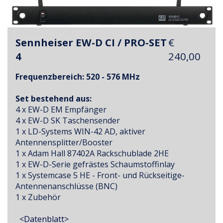
Sennheiser EW-D CI / PRO-SET
€
4
240,00
Frequenzbereich: 520 - 576 MHz
Set bestehend aus:
4 x EW-D EM Empfänger
4 x EW-D SK Taschensender
1 x LD-Systems WIN-42 AD, aktiver
Antennensplitter/Booster
1 x Adam Hall 87402A Rackschublade 2HE
1 x EW-D-Serie gefrästes Schaumstoffinlay
1 x Systemcase 5 HE - Front- und Rückseitige-
Antennenanschlüsse (BNC)
1 x Zubehör
<Datenblatt>