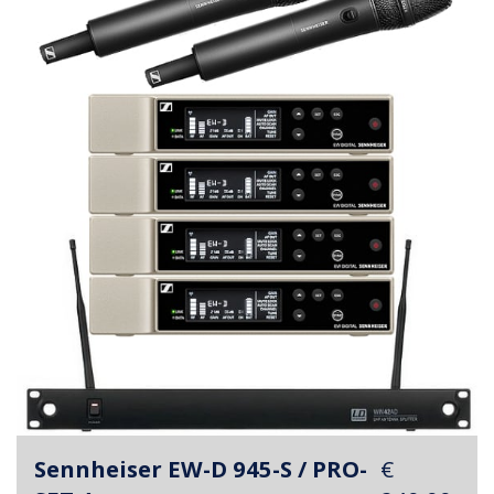
Sennheiser EW-D 945-S / PRO-
€